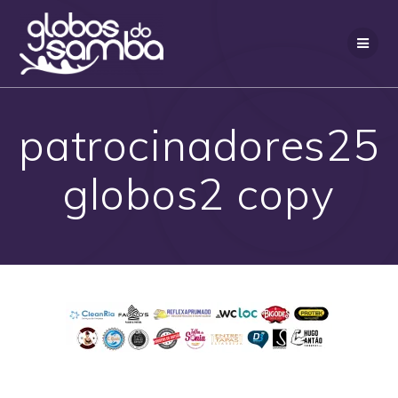
Skip
to
content
patrocinadores25
globos2 copy