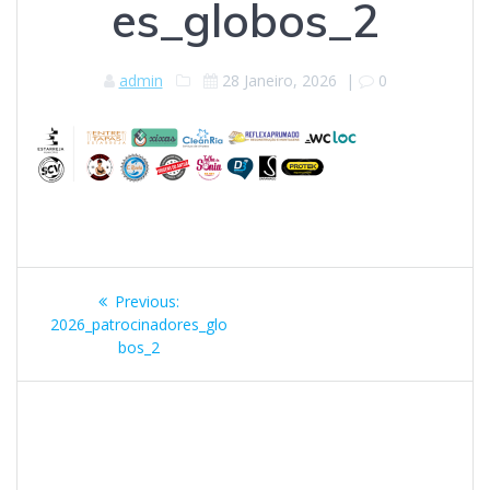
es_globos_2
admin
28 Janeiro, 2026
|
0
Navegação
Previous
Previous:
de
post:
2026_patrocinadores_glo
bos_2
artigos