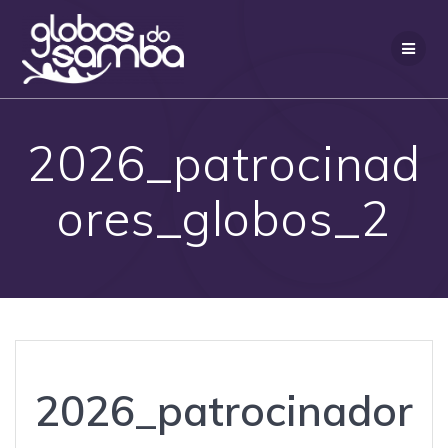
Skip
to
content
2026_patrocinad
ores_globos_2
2026_patrocinador