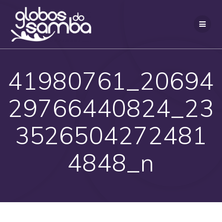
Skip
to
content
41980761_20694
29766440824_23
3526504272481
4848_n