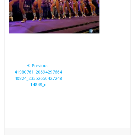
Navegação
Previous
Previous:
de
post:
41980761_20694297664
40824_23352650427248
artigos
14848_n