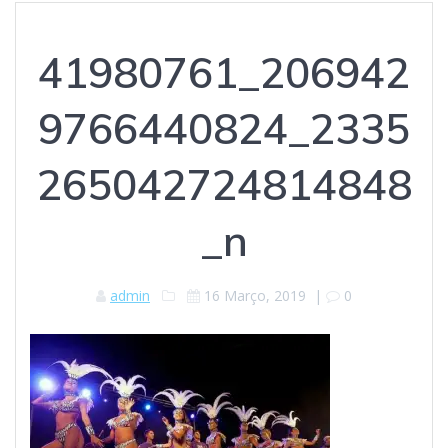
41980761_206942
9766440824_2335
265042724814848
_n
admin
16 Março, 2019
|
0