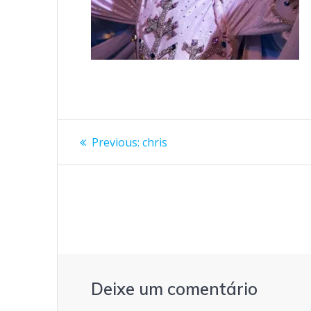
Navegação
Previous
Previous:
chris
post:
de
artigos
Deixe um comentário