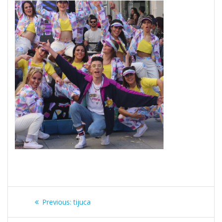
Navegação
Previous
Previous:
tijuca
de
post: